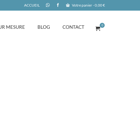
ACCUEIL
Votre panier
-
0,00
€
0
UR MESURE
BLOG
CONTACT