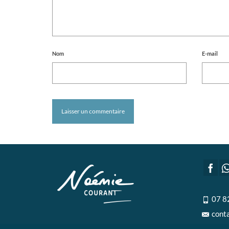
Nom
E-mail
07 8
cont