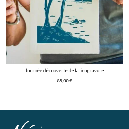
Journée découverte de la linogravure
85,00
€
CHOIX DES OPTIONS
Ce
produit
a
plusieurs
variations.