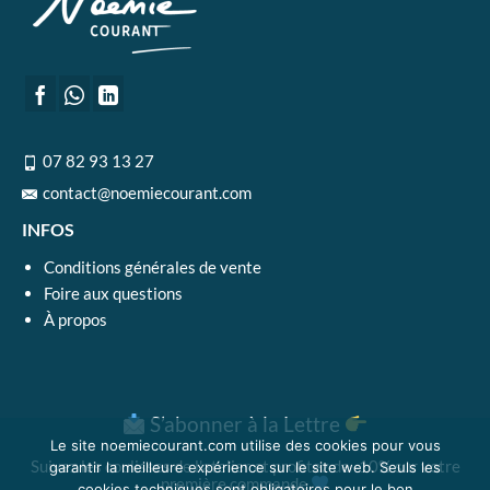
Les
options
peuvent
être
choisies
sur
07 82 93 13 27
la
contact@noemiecourant.com
page
du
INFOS
produit
Conditions générales de vente
Foire aux questions
À propos
S’abonner à la Lettre
Le site noemiecourant.com utilise des cookies pour vous
Suivez les coulisses de l'atelier et profitez de -10% sur votre
garantir la meilleure expérience sur le site web. Seuls les
première commande
cookies techniques sont obligatoires pour le bon