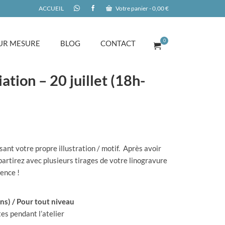
ACCUEIL
Votre panier
-
0,00
€
0
UR MESURE
BLOG
CONTACT
ation – 20 juillet (18h-
sant votre propre illustration / motif. Après avoir
partirez avec plusieurs tirages de votre linogravure
ience !
ans) / Pour tout niveau
tes pendant l’atelier