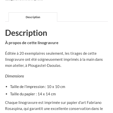
Grues
du
port
Description
de
Brest
Description
À propos de cette linogravure
Éditée à 20 exemplaires seulement, les tirages de cette
linogravure ont été soigneusement imprimés à la main dans
mon atelier, à Plougastel-Daoulas.
Dimensions
Taille de l’impression : 10 x 10 cm
Taille du papier : 14 x 14 cm
Chaque linogravure est imprimée sur papier d’art Fabriano
Rosaspina, qui garantit une excellente conservation dans le