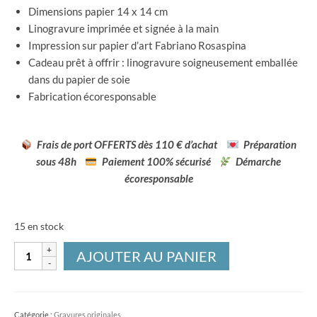
Dimensions papier 14 x 14 cm
Linogravure imprimée et signée à la main
Impression sur papier d’art Fabriano Rosaspina
Cadeau prêt à offrir : linogravure soigneusement emballée
dans du papier de soie
Fabrication écoresponsable
Frais de port OFFERTS dès 110 € d’achat
Préparation
sous 48h
Paiement 100% sécurisé
Démarche
écoresponsable
15 en stock
quantité
AJOUTER AU PANIER
de
Linogravure
Les
Catégorie :
Gravures originales