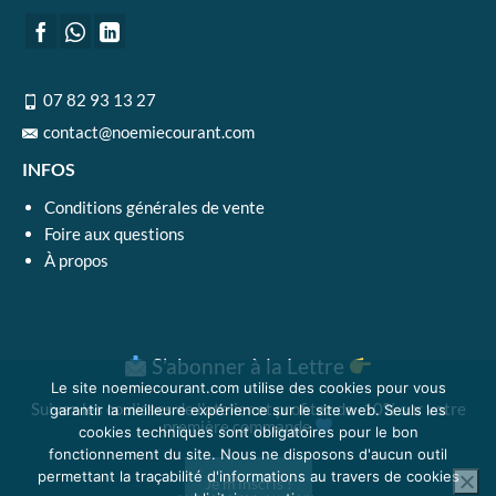
07 82 93 13 27
contact@noemiecourant.com
INFOS
Conditions générales de vente
Foire aux questions
À propos
S’abonner à la Lettre
Le site noemiecourant.com utilise des cookies pour vous
Suivez les coulisses de l'atelier et profitez de -10% sur votre
garantir la meilleure expérience sur le site web. Seuls les
première commande
cookies techniques sont obligatoires pour le bon
fonctionnement du site. Nous ne disposons d'aucun outil
permettant la traçabilité d'informations au travers de cookies
Je m'inscris !