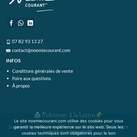
07 82 93 13 27
contact@noemiecourant.com
INFOS
Conditions générales de vente
Foire aux questions
À propos
S’abonner à la Lettre
Le site noemiecourant.com utilise des cookies pour vous
Suivez les coulisses de l'atelier et profitez de -10% sur votre
garantir la meilleure expérience sur le site web. Seuls les
première commande
cookies techniques sont obligatoires pour le bon