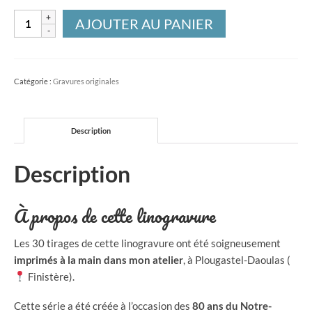
quantité
AJOUTER AU PANIER
de
Linogravure
Sur
Catégorie :
Gravures originales
les
flots
-
Description
35
x
Description
38
cm
À propos de cette linogravure
Les 30 tirages de cette linogravure ont été soigneusement
imprimés à la main dans mon atelier
, à Plougastel-Daoulas (
Finistère).
Cette série a été créée à l’occasion des
80 ans du Notre-