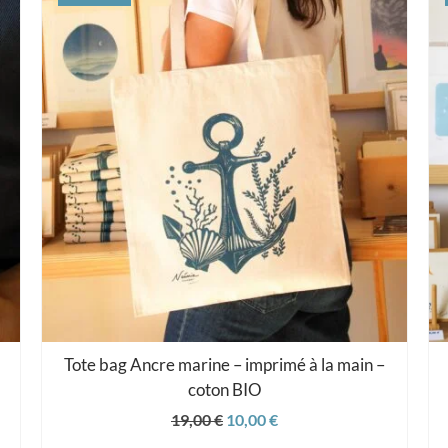
Tote bag Ancre marine – imprimé à la main –
coton BIO
Le
Le
19,00
€
10,00
€
prix
prix