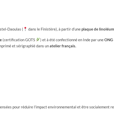
-
coton
BIO
stel-Daoulas (
dans le Finistère), à partir d’une
plaque de linoléum
e
(certification GOTS
) et à été confectionné en Inde par une
ONG q
 imprimé et sérigraphié dans un
atelier français.
 pensées pour réduire l’impact environnemental et être socialement r