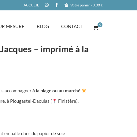
ACCUEIL
Votre panier
-
0,00
€
0
UR MESURE
BLOG
CONTACT
-Jacques – imprimé à la
 vous accompagner
à la plage ou au marché
re, à Plougastel-Daoulas (
Finistère).
nt emballé dans du papier de soie