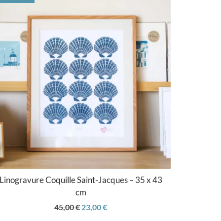
Linogravure Coquille Saint-Jacques – 35 x 43
cm
Le
Le
45,00
€
23,00
€
prix
prix