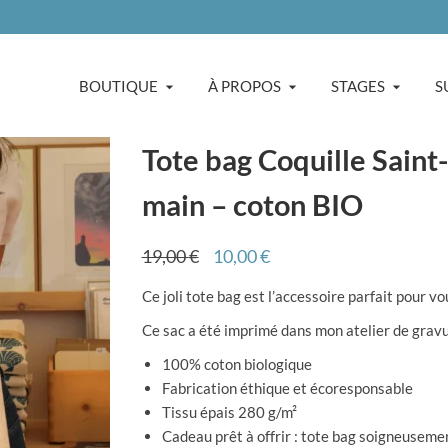
BOUTIQUE
À PROPOS
STAGES
S
Tote bag Coquille Saint
main – coton BIO
Le
Le
19,00
€
10,00
€
prix
prix
Ce joli tote bag est l’accessoire parfait pour
initial
actuel
était :
est :
Ce sac a été imprimé dans mon atelier de gravu
19,00 €.
10,00 €.
100% coton biologique
Fabrication éthique et écoresponsable
Tissu épais 280 g/m²
Cadeau prêt à offrir : tote bag soigneuseme