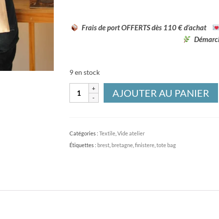
Frais de port OFFERTS dès 110 € d’achat
Démarch
9 en stock
quantité
AJOUTER AU PANIER
de
Tote
bag
Catégories :
Textile
,
Vide atelier
Coquille
Étiquettes :
brest
,
bretagne
,
finistere
,
tote bag
Saint-
Jacques
-
imprimé
à
la
main