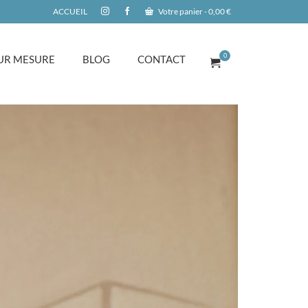
ACCUEIL
Votre panier
-
0,00
€
0
UR MESURE
BLOG
CONTACT