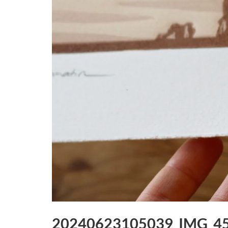
20240623105039_IMG_45