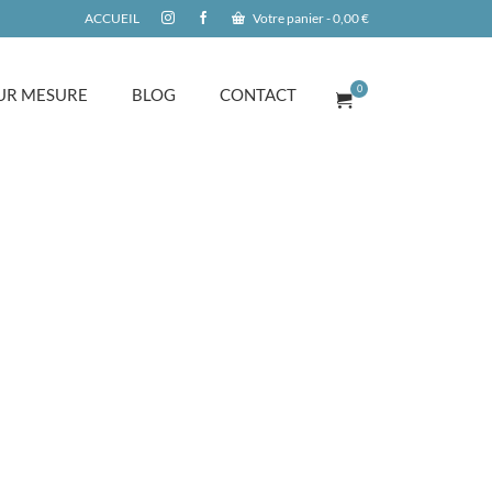
ACCUEIL
Votre panier
-
0,00
€
0
UR MESURE
BLOG
CONTACT