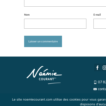
Nom
E-mail
07 8
cont
Le site noemiecourant.com utilise des cookies pour vous garant
disposons d'aucun 