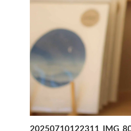
20250710122311_IMG_8