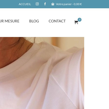
ACCUEIL
Votre panier
-
0,00
€
0
UR MESURE
BLOG
CONTACT