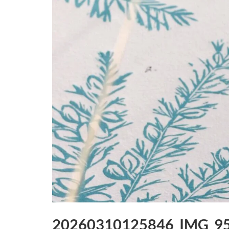
20260310125846_IMG_9