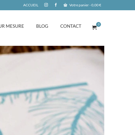
ACCUEIL
Votre panier
-
0,00
€
0
UR MESURE
BLOG
CONTACT