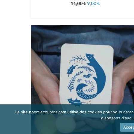
Le
Le
11,00
€
9,00
€
prix
prix
AJOUTER AU PANIER
initial
actuel
était :
est :
11,00 €.
9,00 €.
Le site noemiecourant.com utilise des cookies pour vous garant
disposons d'aucun 
Accep