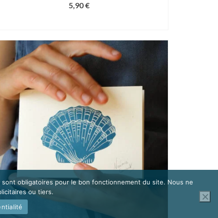
5,90
€
AJOUTER AU PANIER
s sont obligatoires pour le bon fonctionnement du site. Nous ne
icitaires ou tiers.
ntialité