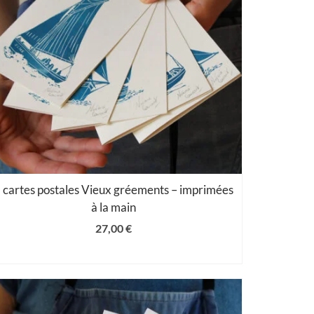
 cartes postales Vieux gréements – imprimées
à la main
27,00
€
AJOUTER AU PANIER