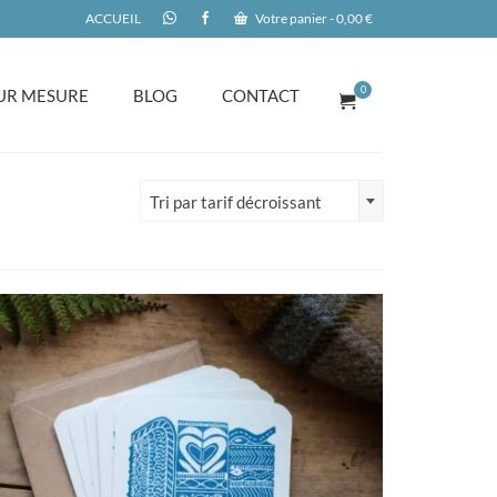
ACCUEIL
Votre panier
-
0,00
€
0
UR MESURE
BLOG
CONTACT
Tri par tarif décroissant