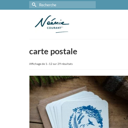
Rechercher :
carte postale
Trié
Affichage de 1–12 sur 29 résultats
par
prix
décroissant