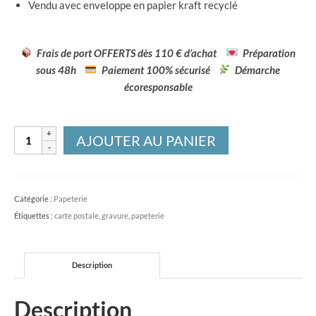
Vendu avec enveloppe en papier kraft recyclé
Frais de port OFFERTS dès 110 € d’achat
Préparation
sous 48h
Paiement 100% sécurisé
Démarche
écoresponsable
quantité
AJOUTER AU PANIER
de
Carte
postale
Catégorie :
Papeterie
En
Étiquettes :
carte postale
,
gravure
,
papeterie
forêt
-
imprimée
Description
à
la
Description
main