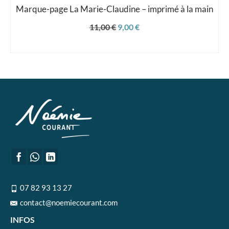
Marque-page La Marie-Claudine – imprimé à la main
Le
Le
11,00
€
9,00
€
prix
prix
AJOUTER AU PANIER
initial
actuel
était :
est :
11,00 €.
9,00 €.
07 82 93 13 27
contact@noemiecourant.com
INFOS