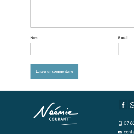
Nom
E-mail
07 8
cont