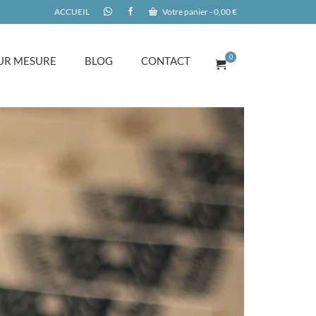
ACCUEIL
Votre panier
-
0,00
€
0
UR MESURE
BLOG
CONTACT