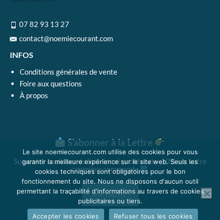
07 82 93 13 27
contact@noemiecourant.com
INFOS
Conditions générales de vente
Foire aux questions
À propos
S’abonner à la Lettre
Le site noemiecourant.com utilise des cookies pour vous
Suivez les coulisses de l'atelier et profitez de -10% sur votre
garantir la meilleure expérience sur le site web. Seuls les
première commande
cookies techniques sont obligatoires pour le bon
fonctionnement du site. Nous ne disposons d'aucun outil
permettant la traçabilité d'informations au travers de cookies
Je m'inscris !
publicitaires ou tiers.
Accepter les cookies
Refuser tous les cookies