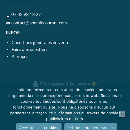
07 82 93 13 27
contact@noemiecourant.com
INFOS
Conditions générales de vente
Foire aux questions
À propos
S’abonner à la Lettre
Le site noemiecourant.com utilise des cookies pour vous
Suivez les coulisses de l'atelier et profitez de -10% sur votre
garantir la meilleure expérience sur le site web. Seuls les
première commande
cookies techniques sont obligatoires pour le bon
fonctionnement du site. Nous ne disposons d'aucun outil
permettant la traçabilité d'informations au travers de cookies
Je m'inscris !
publicitaires ou tiers.
Accepter les cookies
Refuser tous les cookies