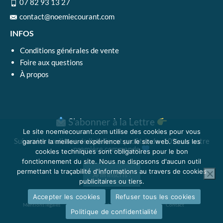
07 82 93 13 27
contact@noemiecourant.com
INFOS
Conditions générales de vente
Foire aux questions
À propos
S’abonner à la Lettre
Le site noemiecourant.com utilise des cookies pour vous
Suivez les coulisses de l'atelier et profitez de -10% sur votre
garantir la meilleure expérience sur le site web. Seuls les
première commande
cookies techniques sont obligatoires pour le bon
fonctionnement du site. Nous ne disposons d'aucun outil
permettant la traçabilité d'informations au travers de cookies
Je m'inscris !
publicitaires ou tiers.
Accepter les cookies
Refuser tous les cookies
Mentions légales
Politique de confidentialité
Plan du site
Contact
Politique de confidentialité