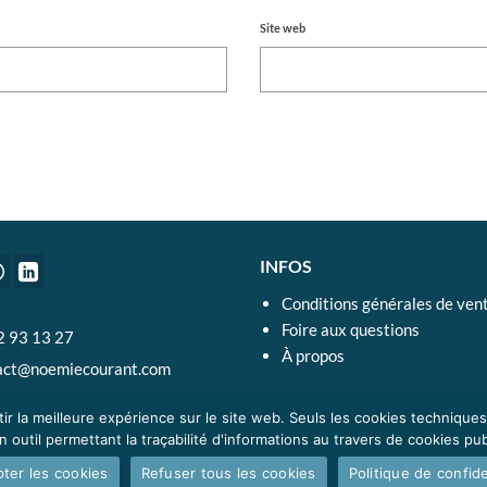
Site web
INFOS
Conditions générales de ven
Foire aux questions
2 93 13 27
À propos
act@noemiecourant.com
ir la meilleure expérience sur le site web. Seuls les cookies technique
outil permettant la traçabilité d'informations au travers de cookies publ
ter les cookies
Refuser tous les cookies
Politique de confide