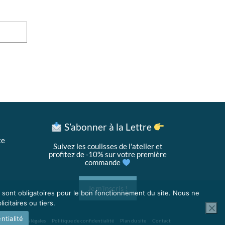
S’abonner à la Lettre
te
Suivez les coulisses de l'atelier et
profitez de -10% sur votre première
commande
Je m'inscris !
s sont obligatoires pour le bon fonctionnement du site. Nous ne
icitaires ou tiers.
ntialité
Mentions légales
Politique de confidentialité
Plan du site
Contact