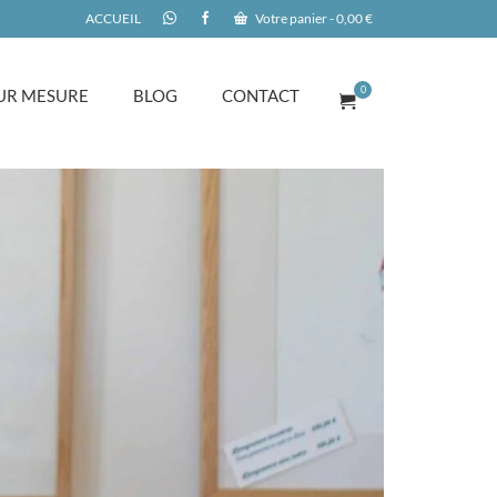
ACCUEIL
Votre panier
-
0,00
€
0
UR MESURE
BLOG
CONTACT