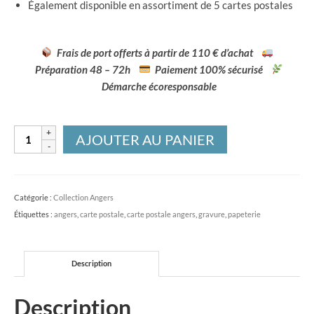
Également disponible en assortiment de 5 cartes postales
Frais de port offerts à partir de 110 € d’achat
Préparation 48 – 72h
Paiement 100% sécurisé
Démarche écoresponsable
quantité
AJOUTER AU PANIER
de
Carte
postale
Catégorie :
Collection Angers
Château
Étiquettes :
angers
,
carte postale
,
carte postale angers
,
gravure
,
papeterie
d'Angers
-
imprimée
Description
à
la
Description
main