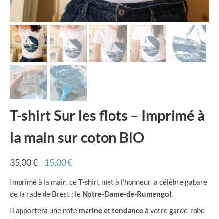
T-shirt Sur les flots – Imprimé à
la main sur coton BIO
Le
Le
35,00
€
15,00
€
prix
prix
Imprimé à la main, ce T-shirt met à l’honneur la célèbre gabare
initial
actuel
de la rade de Brest : le
Notre-Dame-de-Rumengol.
était :
est :
35,00 €.
15,00 €.
Il apportera une note
marine et tendance
à votre garde-robe