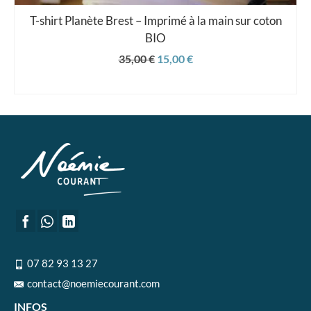
T-shirt Planète Brest – Imprimé à la main sur coton
BIO
Le
Le
35,00
€
15,00
€
prix
prix
CHOIX DES OPTIONS
initial
actuel
Ce
était :
est :
produit
35,00 €.
15,00 €.
a
plusieurs
variations.
Les
options
peuvent
être
choisies
07 82 93 13 27
sur
contact@noemiecourant.com
la
page
INFOS