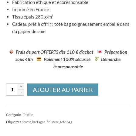
Fabrication éthique et écoresponsable
Imprimé en France
Tissu épais 280 g/m²
Cadeau prêt à offrir : tote bag soigneusement emballé dans
du papier de soie
Frais de port OFFERTS dès 110 € d’achat
Préparation
sous 48h
Paiement 100% sécurisé
Démarche
écoresponsable
quantité
AJOUTER AU PANIER
de
Tote
bag
Catégorie :
Textile
Ancre
Étiquettes :
brest
,
bretagne
,
finistere
,
tote bag
marine
-