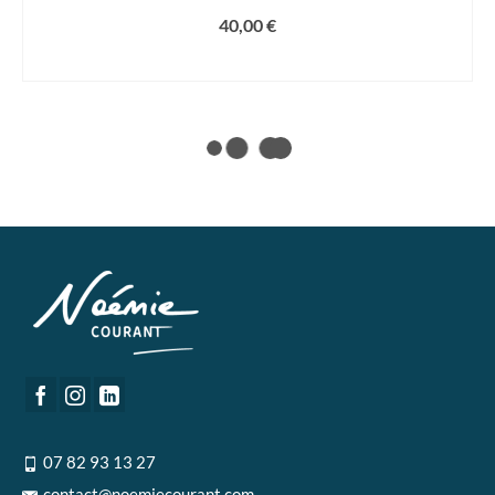
40,00
€
AJOUTER AU PANIER
07 82 93 13 27
contact@noemiecourant.com