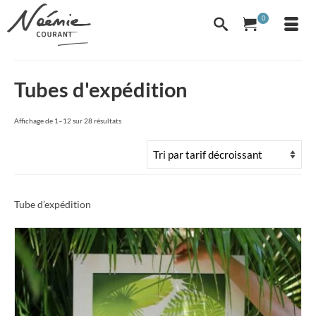
0
Tubes d'expédition
Trié
Affichage de 1–12 sur 28 résultats
par
prix
décroissant
Tube d’expédition