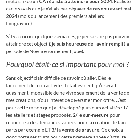
m’étais fixée un
CA réaliste à atteindre pour 2024
. Réaliste
car je savais que je n’allais pas dégager
de revenu avant mai
2024
(mois du lancement des premiers ateliers
linogravure).
S’il y a encore quelques semaines, je pensais ne pas pouvoir
atteindre cet objectif,
je suis heureuse de l’avoir rempli
(la
période de Noël à énormément joué).
Pourquoi était-ce si important pour moi ?
Sans objectif clair, difficile de savoir où aller. Dès le
lancement de mon activité, il était évident qu’il serait
quasiment impossible de ne vivre seulement de la vente de
mes créations, d’où l’intérêt de diversifier mon offre. C’est
pour cette raison que j’ai développé plusieurs activités :
1/
les ateliers et stages
proposés,
2/ le sur-mesure
pour
répondre à des demandes variées pour la création de faire-
parts par exemple
ET
3/ la vente de gravure
. Ce choix a
donc porté ses fruits pour cette première année d’activité !